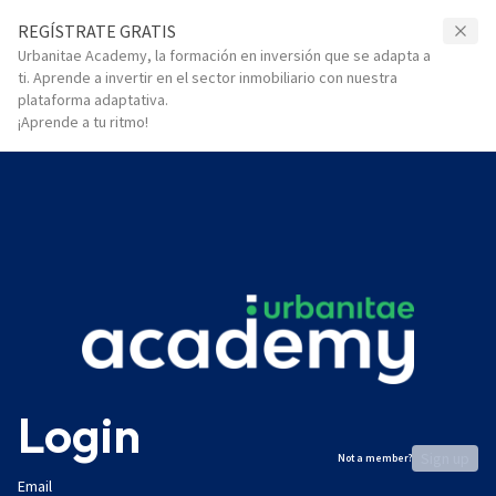
REGÍSTRATE GRATIS
Urbanitae Academy, la formación en inversión que se adapta a
ti. Aprende a invertir en el sector inmobiliario con nuestra
plataforma adaptativa.
¡Aprende a tu ritmo!
Login
Sign up
Not a member?
Email