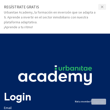
REGÍSTRATE GRATIS
Urbanitae Academy, la formación en inversión que se adapta a
ti. Aprende a invertir en el sector inmobiliario con nuestra
plataforma adaptativa.
¡Aprende a tu ritmo!
Login
Sign up
Not a member?
Email